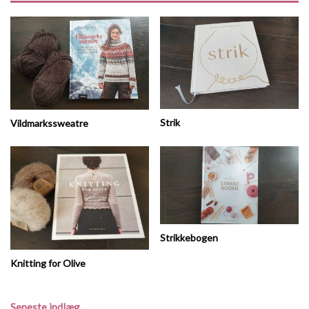
Strik
Vildmarkssweatre
Strikkebogen
Knitting for Olive
Seneste indlæg