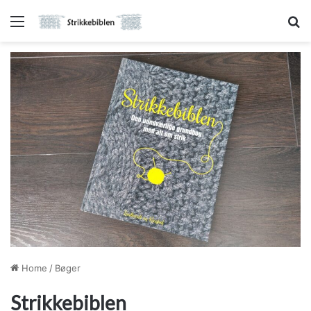
Menu
Sø
Home
/
Bøger
Strikkebiblen