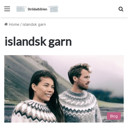
Menu
S
Home
/
islandsk garn
islandsk garn
Blog