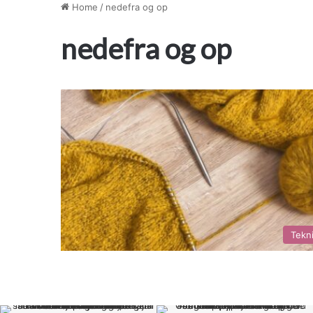
Home
/
nedefra og op
nedefra og op
Tekn