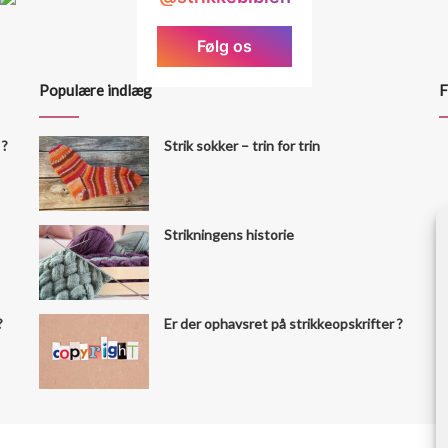
Følg os
Populære indlæg
F
 ?
Strik sokker – trin for trin
Strikningens historie
?
Er der ophavsret på strikkeopskrifter ?