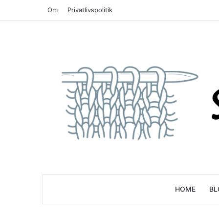
Om
Privatlivspolitik
HOME
BL