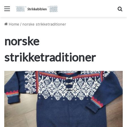
Menu
S
Home
/
norske strikketraditioner
norske
strikketraditioner