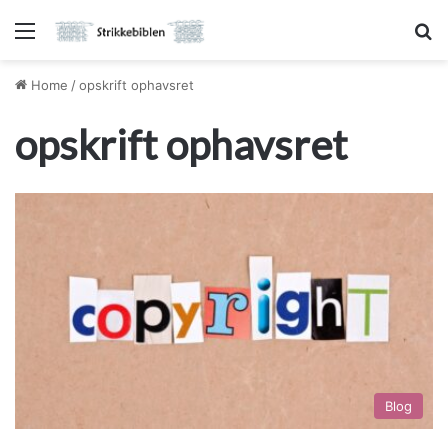
Menu
S
Home
/
opskrift ophavsret
opskrift ophavsret
Blog