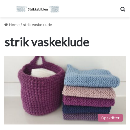
Menu
S
Home
/
strik vaskeklude
strik vaskeklude
Opskrifter