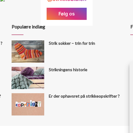
Følg os
Populære indlæg
F
 ?
Strik sokker – trin for trin
Strikningens historie
?
Er der ophavsret på strikkeopskrifter ?