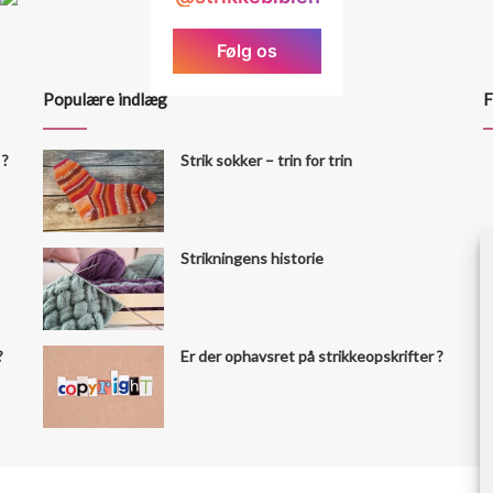
Følg os
Populære indlæg
F
 ?
Strik sokker – trin for trin
Strikningens historie
?
Er der ophavsret på strikkeopskrifter ?