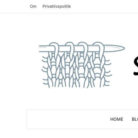
Om
Privatlivspolitik
HOME
BL