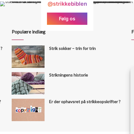
@strikkebiblen
Følg os
Populære indlæg
F
 ?
Strik sokker – trin for trin
Strikningens historie
?
Er der ophavsret på strikkeopskrifter ?