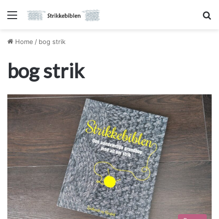
Menu
S
Home
/
bog strik
bog strik